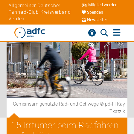
Mitglied werden
Allgemeiner Deutscher
Fahrrad-Club Kreisverband
Spenden
Verden
Newsletter
Gemeinsam genutzte Rad- und Gehwege © pd-f | Kay
Tkatzik
15 Irrtümer beim Radfahren